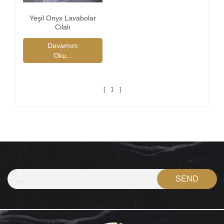
Yeşil Onyx Lavabolar
Cilalı
Devamını
Oku...
1