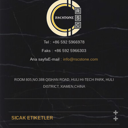
Tel :
+86 592 5966978
Faks :
+86 592 5966303
Ana sayfaE-mail :
info@rscstone.com
:
ROOM 805,NO.388 QISHAN ROAD, HULI HI-TECH PARK, HULI
DISTRICT, XIAMEN,CHINA
SICAK ETIKETLER