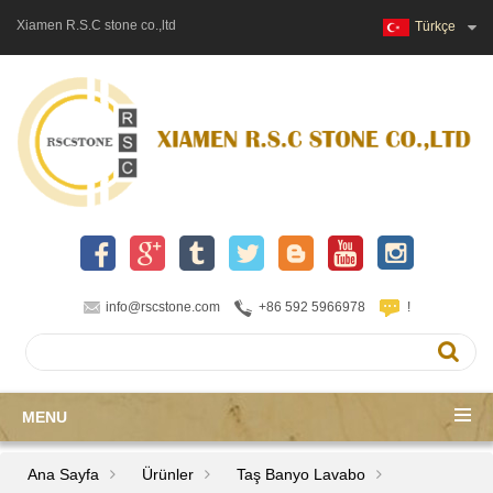
Xiamen R.S.C stone co.,ltd
Türkçe
info@rscstone.com
+86 592 5966978
!
MENU
Ana Sayfa
Ürünler
Taş Banyo Lavabo