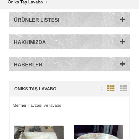
Oniks Taş Lavabo
ÜRÜNLER LISTESI
HAKKIMIZDA
HABERLER
ONIKS TAŞ LAVABO
:
Grid View
List V
Mermer Havzası ve lavabo