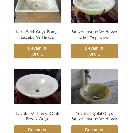
Kare Şekli Onyx Banyo
Banyo Lavabo Ve Havza
Lavabo Ve Havza
Cilalı Yeşil Onyx
Devamını
Devamını
Oku...
Oku...
Lavabo Ve Havza Cilalı
Yuvarlak Şekil Onyx
Beyaz Onyx
Banyo Lavabo Ve Havza
Devamını
Devamını