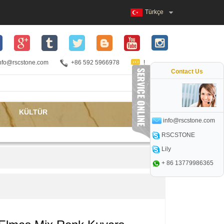
Türkçe
nfo@rscstone.com
+86 592 5966978
!
Contact Us
KÜLTÜR
info@rscstone.com
RSCSTONE
Lily
+ 86 13779986365