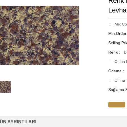
Renk 
Levha
:
Mix Co
Min.Order
Selling Pri
Renk :
B
:
China 
Ödeme :
:
China
Sağlama S
ÜN AYRINTILARI