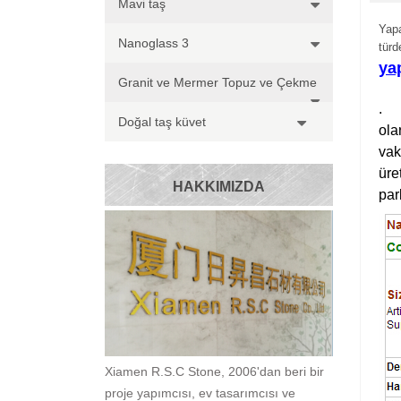
Mavi taş
Yapa
Nanoglass 3
türd
ya
Granit ve Mermer Topuz ve Çekme
.
Doğal taş küvet
ola
vak
üre
HAKKIMIZDA
par
Xiamen R.S.C Stone, 2006'dan beri bir
proje yapımcısı, ev tasarımcısı ve