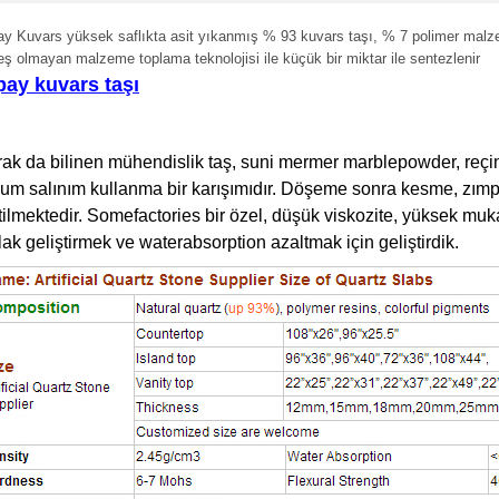
y Kuvars yüksek saflıkta asit yıkanmış % 93 kuvars taşı, % 7 polimer malz
eş olmayan malzeme toplama teknolojisi ile küçük bir miktar ile sentezlenir
pay kuvars taşı
rak da bilinen mühendislik taş, suni mermer marblepowder, reçi
um salınım kullanma bir karışımıdır. Döşeme sonra kesme, zımp
tilmektedir. Somefactories bir özel, düşük viskozite, yüksek muka
lak geliştirmek ve waterabsorption azaltmak için geliştirdik.