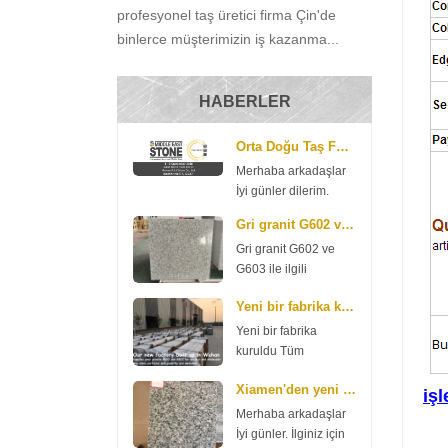
profesyonel taş üretici firma Çin'de
binlerce müşterimizin iş kazanma...
HABERLER
Orta Doğu Taş Fuarı
Merhaba arkadaşlar
İyi günler dilerim.
Şirketimizin
Gri granit G602 ve G603 ile ilgili haberleri günce...
önümüzdeki hafta
Gri granit G602 ve
Orta Doğu Taş
G603 ile ilgili
Fuarına katılacağı
haberleri güncelleyin
harika bir haber var.
Yeni bir fabrika kuruldu
İyi günler. İşte G602
Fuar 4 ile 6 Eylül
ve G603 granit bir
arasında başlıyor.
Yeni bir fabrika
haber, kontrol edin.
Standımız 7D127
kuruldu Tüm
G602 70 * 240up *
Yöneticimiz Lily ve
arkadaşlar iyi günler.
2cm $ 11,35 / m2 3
Xiamen'den yeni G654 granit R.S.C Stone
ba...
Firmamız bu yıl yeni
iş
cm 13,98 $ / m2 G603
bir fabrika inşa para
Merhaba arkadaşlar
70 * 240up * 2cm $
harcadı.Şimdi yeni
İyi günler. İlginiz için