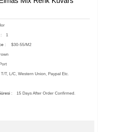
Elmas Mix Renk Kuvars
lor
 :
1
ce :
$30-55/m2
rown
Port
T/T, L/C, Western Union, Paypal Etc.
üresi :
15 Days After Order Confirmed.