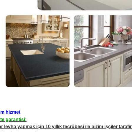
im hizmet
ite garantisi:
er levha yapmak için 10 yıllık tecrübesi ile bizim işçiler tara