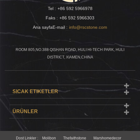
Tel :
+86 592 5966978
Faks :
+86 592 5966303
Ana sayfaE-mail :
info@rscstone.com
:
ROOM 805,NO.388 QISHAN ROAD, HULI HI-TECH PARK, HULI
DISTRICT, XIAMEN,CHINA
SICAK ETIKETLER
ÜRÜNLER
Dost Linkler :
Molibon
Thefaithstone
Marshomedecor