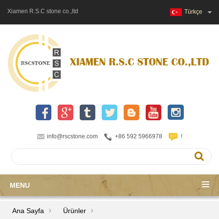
Xiamen R.S.C stone co.,ltd
Türkçe
info@rscstone.com
+86 592 5966978
!
MENU
Ana Sayfa
Ürünler