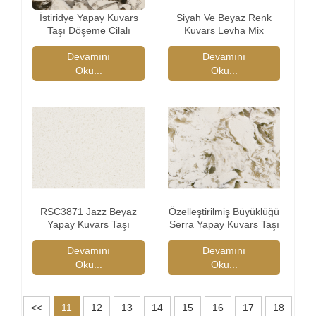
İstiridye Yapay Kuvars
Siyah Ve Beyaz Renk
Taşı Döşeme Cilalı
Kuvars Levha Mix
Devamını
Devamını
Oku...
Oku...
RSC3871 Jazz Beyaz
Özelleştirilmiş Büyüklüğü
Yapay Kuvars Taşı
Serra Yapay Kuvars Taşı
Devamını
Devamını
Oku...
Oku...
<<
11
12
13
14
15
16
17
18