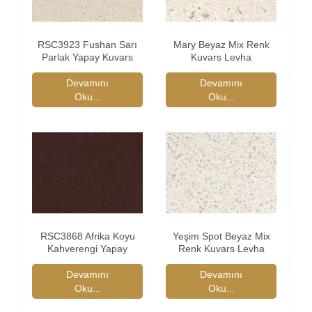
RSC3923 Fushan Sarı
Mary Beyaz Mix Renk
Parlak Yapay Kuvars
Kuvars Levha
Taşı
Devamını
Devamını
Oku...
Oku...
RSC3868 Afrika Koyu
Yeşim Spot Beyaz Mix
Kahverengi Yapay
Renk Kuvars Levha
Kuvars Taşı Cilalı
Devamını
Devamını
Oku...
Oku...